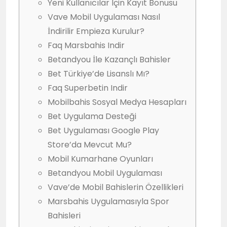
Yeni Kullanıcılar Için Kayıt Bonusu
Vave Mobil Uygulaması Nasıl
İndirilir Empieza Kurulur?
Faq Marsbahis Indir
Betandyou İle Kazançlı Bahisler
Bet Türkiye’de Lisanslı Mı?
Faq Superbetin Indir
Mobilbahis Sosyal Medya Hesapları
Bet Uygulama Desteği
Bet Uygulaması Google Play
Store’da Mevcut Mu?
Mobil Kumarhane Oyunları
Betandyou Mobil Uygulaması
Vave’de Mobil Bahislerin Özellikleri
Marsbahis Uygulamasıyla Spor
Bahisleri