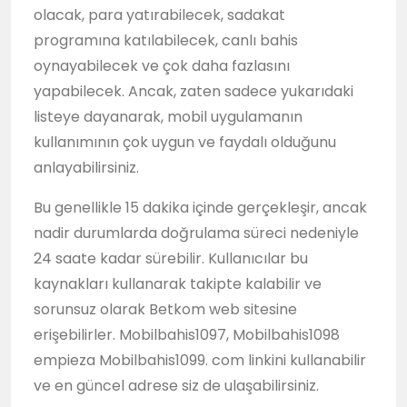
olacak, para yatırabilecek, sadakat
programına katılabilecek, canlı bahis
oynayabilecek ve çok daha fazlasını
yapabilecek. Ancak, zaten sadece yukarıdaki
listeye dayanarak, mobil uygulamanın
kullanımının çok uygun ve faydalı olduğunu
anlayabilirsiniz.
Bu genellikle 15 dakika içinde gerçekleşir, ancak
nadir durumlarda doğrulama süreci nedeniyle
24 saate kadar sürebilir. Kullanıcılar bu
kaynakları kullanarak takipte kalabilir ve
sorunsuz olarak Betkom web sitesine
erişebilirler. Mobilbahis1097, Mobilbahis1098
empieza Mobilbahis1099. com linkini kullanabilir
ve en güncel adrese siz de ulaşabilirsiniz.