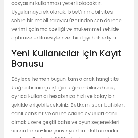
dosyasını kullanması yeterli olacaktır.
Uygulamaya ek olarak, 1xbet’in mobil sitesi
sobre bir mobil tarayıcı üzerinden son derece
verimli çalışma özelliği ve mükemmel şekilde
optimize edilmesiyle özel bir ilgiyi hak ediyor.
Yeni Kullanıcılar Için Kayıt
Bonusu
Böylece hemen bugün, tam olarak hangi site
bağlantısının çalıştığını öğrenebileceksiniz;
ayrıca kullanıcı hesabınıza hızlı ve kolay bir
şekilde erişebileceksiniz. Betkom; spor bahisleri,
canlı bahisler ve online casino oyunları dâhil
olmak üzere çeşitli bahis ve oyun seçenekleri
sunan bir on-line şans oyunları platformudur.