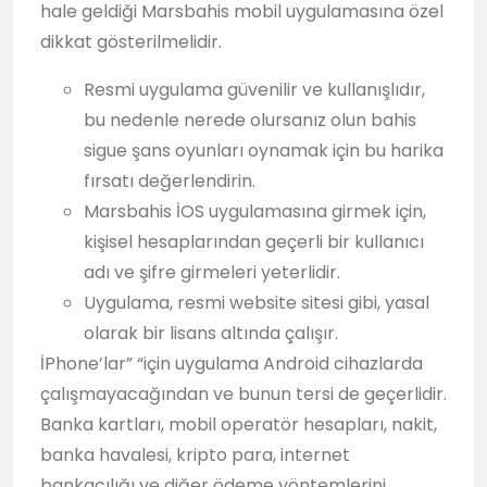
hale geldiği Marsbahis mobil uygulamasına özel
dikkat gösterilmelidir.
Resmi uygulama güvenilir ve kullanışlıdır,
bu nedenle nerede olursanız olun bahis
sigue şans oyunları oynamak için bu harika
fırsatı değerlendirin.
Marsbahis İOS uygulamasına girmek için,
kişisel hesaplarından geçerli bir kullanıcı
adı ve şifre girmeleri yeterlidir.
Uygulama, resmi website sitesi gibi, yasal
olarak bir lisans altında çalışır.
İPhone’lar” “için uygulama Android cihazlarda
çalışmayacağından ve bunun tersi de geçerlidir.
Banka kartları, mobil operatör hesapları, nakit,
banka havalesi, kripto para, internet
bankacılığı ve diğer ödeme yöntemlerini