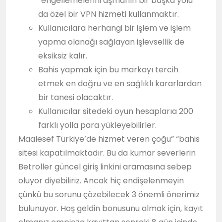
“engellemelerini aşmanın bir başka yolu
da özel bir VPN hizmeti kullanmaktır.
Kullanıcılara herhangi bir işlem ve işlem
yapma olanağı sağlayan işlevsellik de
eksiksiz kalır.
Bahis yapmak için bu markayı tercih
etmek en doğru ve en sağlıklı kararlardan
bir tanesi olacaktır.
Kullanıcılar sitedeki oyun hesaplarıa 200
farklı yolla para yükleyebilirler.
Maalesef Türkiye’de hizmet veren çoğu” “bahis
sitesi kapatılmaktadır. Bu da kumar severlerin
Betroller güncel giriş linkini aramasına sebep
oluyor diyebiliriz. Ancak hiç endişelenmeyin
çünkü bu sorunu çözebilecek 3 önemli önerimiz
bulunuyor. Hoş geldin bonusunu almak için, kayıt