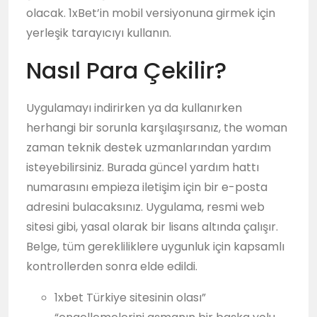
olacak. 1xBet’in mobil versiyonuna girmek için
yerleşik tarayıcıyı kullanın.
Nasıl Para Çekilir?
Uygulamayı indirirken ya da kullanırken
herhangi bir sorunla karşılaşırsanız, the woman
zaman teknik destek uzmanlarından yardım
isteyebilirsiniz. Burada güncel yardım hattı
numarasını empieza iletişim için bir e-posta
adresini bulacaksınız. Uygulama, resmi web
sitesi gibi, yasal olarak bir lisans altında çalışır.
Belge, tüm gerekliliklere uygunluk için kapsamlı
kontrollerden sonra elde edildi.
1xbet Türkiye sitesinin olası”