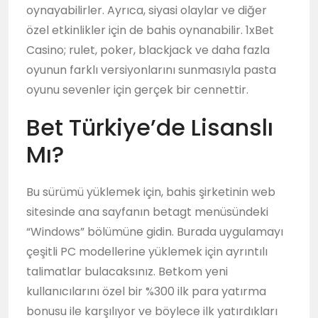
oynayabilirler. Ayrıca, siyasi olaylar ve diğer
özel etkinlikler için de bahis oynanabilir. 1xBet
Casino; rulet, poker, blackjack ve daha fazla
oyunun farklı versiyonlarını sunmasıyla pasta
oyunu sevenler için gerçek bir cennettir.
Bet Türkiye’de Lisanslı
Mı?
Bu sürümü yüklemek için, bahis şirketinin web
sitesinde ana sayfanın betagt menüsündeki
“Windows” bölümüne gidin. Burada uygulamayı
çeşitli PC modellerine yüklemek için ayrıntılı
talimatlar bulacaksınız. Betkom yeni
kullanıcılarını özel bir %300 ilk para yatırma
bonusu ile karşılıyor ve böylece ilk yatırdıkları