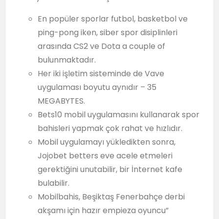
En popüler sporlar futbol, basketbol ve
ping-pong iken, siber spor disiplinleri
arasında CS2 ve Dota a couple of
bulunmaktadır.
Her iki işletim sisteminde de Vave
uygulaması boyutu aynıdır – 35
MEGABYTES.
Bets10 mobil uygulamasını kullanarak spor
bahisleri yapmak çok rahat ve hızlıdır.
Mobil uygulamayı yükledikten sonra,
Jojobet betters eve acele etmeleri
gerektiğini unutabilir, bir İnternet kafe
bulabilir.
Mobilbahis, Beşiktaş Fenerbahçe derbi
akşamı için hazır empieza oyuncu”