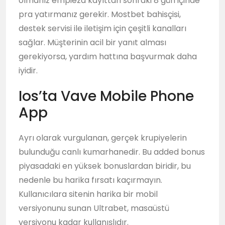
olmanız empieza kayıttan sonraki 8 gün içinde
pra yatırmanız gerekir. Mostbet bahisçisi,
destek servisi ile iletişim için çeşitli kanalları
sağlar. Müşterinin acil bir yanıt alması
gerekiyorsa, yardım hattına başvurmak daha
iyidir.
Ios’ta Vave Mobile Phone
App
Ayrı olarak vurgulanan, gerçek krupiyelerin
bulunduğu canlı kumarhanedir. Bu added bonus
piyasadaki en yüksek bonuslardan biridir, bu
nedenle bu harika fırsatı kaçırmayın.
Kullanıcılara sitenin harika bir mobil
versiyonunu sunan Ultrabet, masaüstü
versiyonu kadar kullanışlıdır.