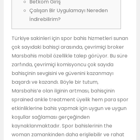
Betkom Giriş
Çalışan Bir Uygulamayı Nereden
İndirebilirim?
Türkiye sakinleri için spor bahis hizmetleri sunan
çok sayıdaki bahisçi arasında, çevrimiçi broker
Marsbahis mobil özellikle talep görüyor. Bu süre
zarfında, çevrimiçi komisyoncu çok sayıda
bahisçinin sevgisini ve güvenini kazanmayı
başardı ve kazandı. Böyle bir tutum,
Marsbahis’e olan ilginin artması, bahisçinin
sprained ankle treatment üyelik hem para spor
etkinliklerine bahis yapmak için uygun ve uygun
koşullar sağlaması gerçeğinden
kaynaklanmaktadır. Spor bahislerinin the
woman zamankinden daha erişilebilir ve rahat