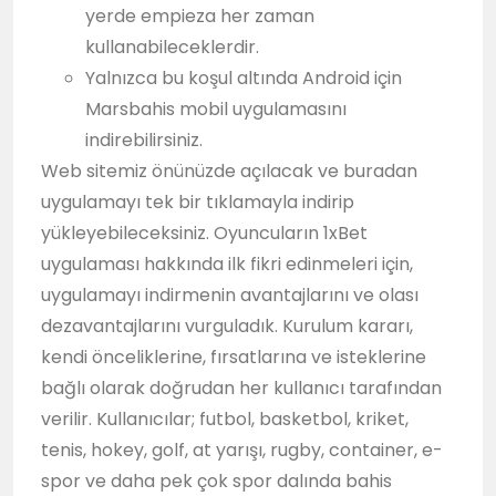
yerde empieza her zaman
kullanabileceklerdir.
Yalnızca bu koşul altında Android için
Marsbahis mobil uygulamasını
indirebilirsiniz.
Web sitemiz önünüzde açılacak ve buradan
uygulamayı tek bir tıklamayla indirip
yükleyebileceksiniz. Oyuncuların 1xBet
uygulaması hakkında ilk fikri edinmeleri için,
uygulamayı indirmenin avantajlarını ve olası
dezavantajlarını vurguladık. Kurulum kararı,
kendi önceliklerine, fırsatlarına ve isteklerine
bağlı olarak doğrudan her kullanıcı tarafından
verilir. Kullanıcılar; futbol, basketbol, kriket,
tenis, hokey, golf, at yarışı, rugby, container, e-
spor ve daha pek çok spor dalında bahis