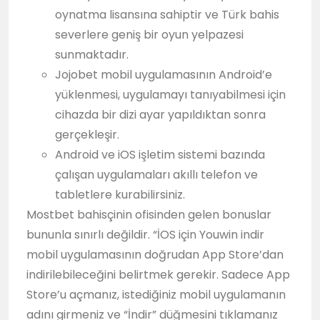
oynatma lisansına sahiptir ve Türk bahis
severlere geniş bir oyun yelpazesi
sunmaktadır.
Jojobet mobil uygulamasının Android’e
yüklenmesi, uygulamayı tanıyabilmesi için
cihazda bir dizi ayar yapıldıktan sonra
gerçekleşir.
Android ve iOS işletim sistemi bazında
çalışan uygulamaları akıllı telefon ve
tabletlere kurabilirsiniz.
Mostbet bahisçinin ofisinden gelen bonuslar
bununla sınırlı değildir. “İOS için Youwin indir
mobil uygulamasının doğrudan App Store’dan
indirilebileceğini belirtmek gerekir. Sadece App
Store’u açmanız, istediğiniz mobil uygulamanın
adını girmeniz ve “İndir” düğmesini tıklamanız