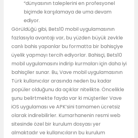
“dünyasının taleplerini en profesyonel
biçimde karşılamaya de uma devam
ediyor.
Görüldüğü gibi, Bets10 mobil uygulamasının
fazlasıyla avantajı var, bu yüzden büyük zevkle
canlı bahis yapanlar bu formatta bir bahisçiye
üyelik yapmayı tercih ediyorlar. Bahisçi, Bets10
mobil uygulamasını indirip kurmaları için daha iyi
bahisçiler sunar. Bu, Vave mobil uygulamasının
Türk kullanıcılar arasında neden bu kadar
popüler olduğunu da açıklar nitelikte. Öncelikle
şunu belirtmekte fayda var ki müşteriler Vave
iOS uygulaması ve APK’sini tamamen ücretsiz
olarak indirebilirler. Kumarhanenin resmi web
sitesinde özel bir kurulum dosyası yer
almaktadır ve kullanıcıların bu kurulum