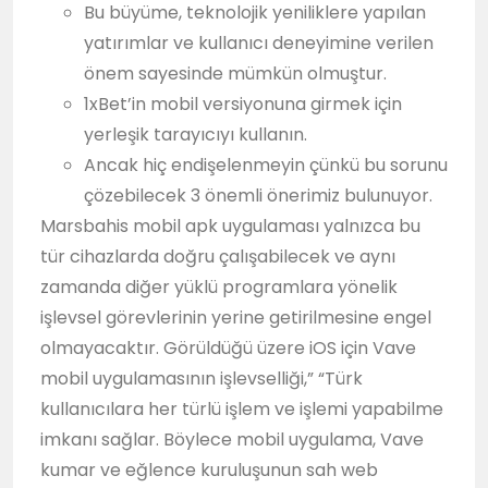
Bu büyüme, teknolojik yeniliklere yapılan
yatırımlar ve kullanıcı deneyimine verilen
önem sayesinde mümkün olmuştur.
1xBet’in mobil versiyonuna girmek için
yerleşik tarayıcıyı kullanın.
Ancak hiç endişelenmeyin çünkü bu sorunu
çözebilecek 3 önemli önerimiz bulunuyor.
Marsbahis mobil apk uygulaması yalnızca bu
tür cihazlarda doğru çalışabilecek ve aynı
zamanda diğer yüklü programlara yönelik
işlevsel görevlerinin yerine getirilmesine engel
olmayacaktır. Görüldüğü üzere iOS için Vave
mobil uygulamasının işlevselliği,” “Türk
kullanıcılara her türlü işlem ve işlemi yapabilme
imkanı sağlar. Böylece mobil uygulama, Vave
kumar ve eğlence kuruluşunun sah web