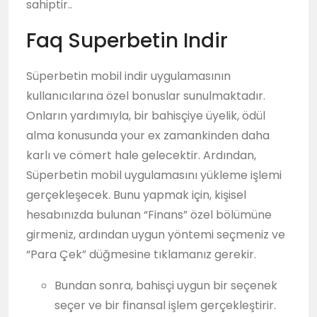
sahiptir..
Faq Superbetin Indir
Süperbetin mobil indir uygulamasının
kullanıcılarına özel bonuslar sunulmaktadır.
Onların yardımıyla, bir bahisçiye üyelik, ödül
alma konusunda your ex zamankinden daha
karlı ve cömert hale gelecektir. Ardından,
Süperbetin mobil uygulamasını yükleme işlemi
gerçekleşecek. Bunu yapmak için, kişisel
hesabınızda bulunan “Finans” özel bölümüne
girmeniz, ardından uygun yöntemi seçmeniz ve
“Para Çek” düğmesine tıklamanız gerekir.
Bundan sonra, bahisçi uygun bir seçenek
seçer ve bir finansal işlem gerçekleştirir.