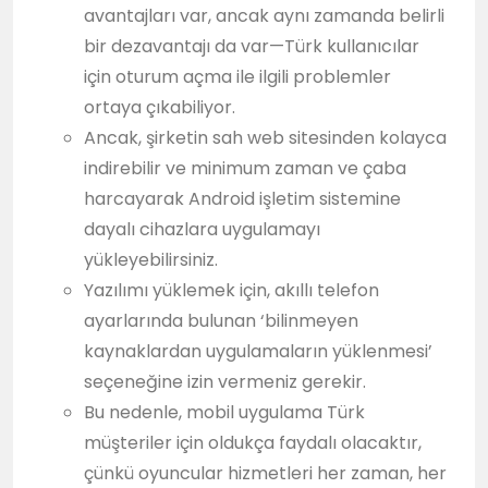
avantajları var, ancak aynı zamanda belirli
bir dezavantajı da var—Türk kullanıcılar
için oturum açma ile ilgili problemler
ortaya çıkabiliyor.
Ancak, şirketin sah web sitesinden kolayca
indirebilir ve minimum zaman ve çaba
harcayarak Android işletim sistemine
dayalı cihazlara uygulamayı
yükleyebilirsiniz.
Yazılımı yüklemek için, akıllı telefon
ayarlarında bulunan ‘bilinmeyen
kaynaklardan uygulamaların yüklenmesi’
seçeneğine izin vermeniz gerekir.
Bu nedenle, mobil uygulama Türk
müşteriler için oldukça faydalı olacaktır,
çünkü oyuncular hizmetleri her zaman, her