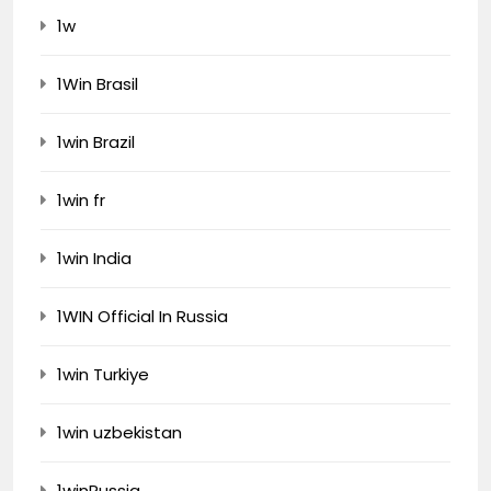
1w
1Win Brasil
1win Brazil
1win fr
1win India
1WIN Official In Russia
1win Turkiye
1win uzbekistan
1winRussia