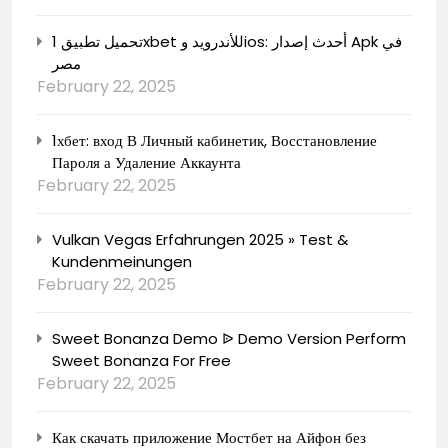
تحميل تطبيق 1xbet للأندرويد وios: أحدث إصدار Apk في
مصر
February 22, 2025
1хбет: вход В Личный кабинетик, Восстановление
Пароля а Удаление Аккаунта
February 22, 2025
Vulkan Vegas Erfahrungen 2025 » Test &
Kundenmeinungen
February 22, 2025
Sweet Bonanza Demo ᐉ Demo Version Perform
Sweet Bonanza For Free
February 22, 2025
Как скачать приложение Мостбет на Айфон без